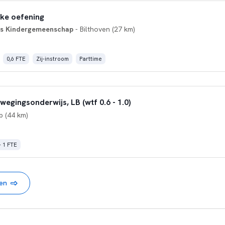
jke oefening
ats Kindergemeenschap
- Bilthoven (27 km)
0,6 FTE
Zij-instroom
Parttime
egingsonderwijs, LB (wtf 0.6 - 1.0)
 (44 km)
- 1 FTE
nen