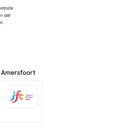
website
n dat
en
o Amersfoort