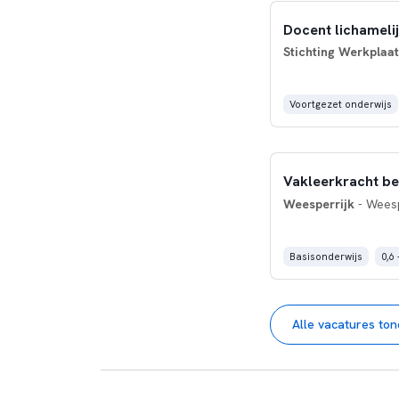
Docent lichameli
Stichting Werkpla
Voortgezet onderwijs
Vakleerkracht bew
Weesperrijk
- Weesp
Basisonderwijs
0,6 
Alle vacatures to