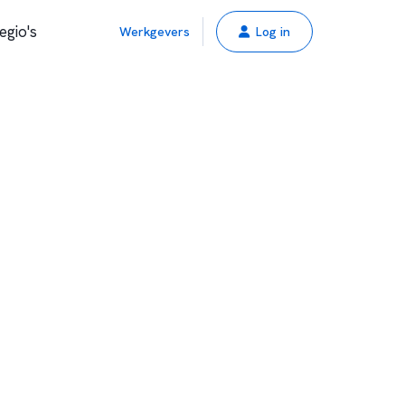
egio's
Werkgevers
Log in