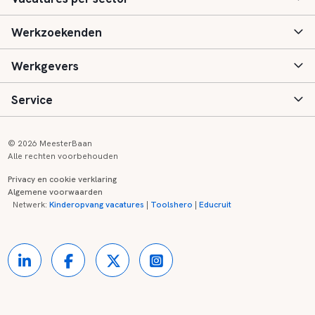
Werkzoekenden
Basisonderwijs
Werkgevers
Speciaal (basis) onderwijs
Aanmelden
Service
Voortgezet onderwijs
Vacatures
Inloggen
Voortgezet speciaal onderwijs
Scholen
Informatie
Contact
© 2026 MeesterBaan
Alle rechten voorbehouden
Middelbaar beroepsonderwijs
Opleidingen
Tarieven
FAQ
Privacy en cookie verklaring
Algemene voorwaarden
Kinderopvang
Zij-instroom informatie
Registreren
Onderwijs links
Netwerk:
Kinderopvang vacatures
|
Toolshero
|
Educruit
Hoger beroepsonderwijs
Banenmarkten
Referenties
Over ons
Onderwijsregio's
Contact
Partners
Kennisbank