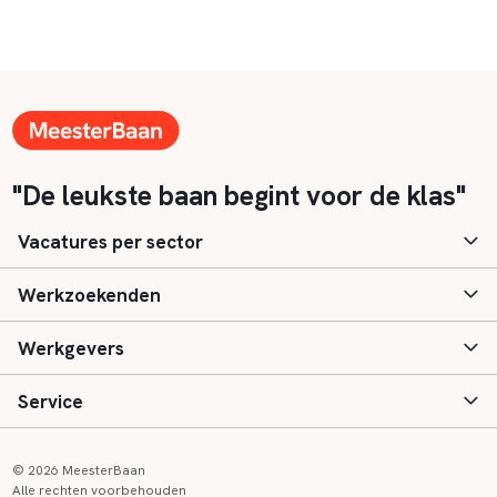
"De leukste baan begint voor de klas"
Vacatures per sector
Werkzoekenden
Basisonderwijs
Werkgevers
Speciaal (basis) onderwijs
Aanmelden
Service
Voortgezet onderwijs
Vacatures
Inloggen
Voortgezet speciaal onderwijs
Scholen
Informatie
Contact
© 2026 MeesterBaan
Alle rechten voorbehouden