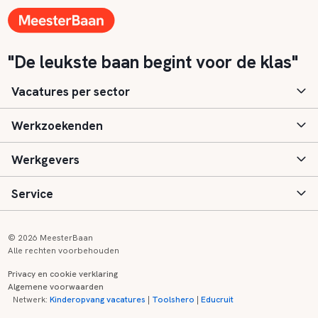
"De leukste baan begint voor de klas"
Vacatures per sector
Werkzoekenden
Basisonderwijs
Werkgevers
Speciaal (basis) onderwijs
Aanmelden
Service
Voortgezet onderwijs
Vacatures
Inloggen
Voortgezet speciaal onderwijs
Scholen
Informatie
Contact
© 2026 MeesterBaan
Alle rechten voorbehouden
Middelbaar beroepsonderwijs
Opleidingen
Tarieven
FAQ
Privacy en cookie verklaring
Algemene voorwaarden
Kinderopvang
Zij-instroom informatie
Registreren
Onderwijs links
Netwerk:
Kinderopvang vacatures
|
Toolshero
|
Educruit