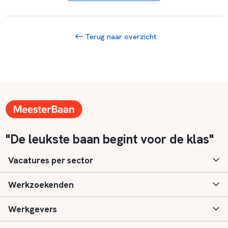
Terug naar overzicht
"De leukste baan begint voor de klas"
Vacatures per sector
Werkzoekenden
Basisonderwijs
Werkgevers
Speciaal (basis) onderwijs
Aanmelden