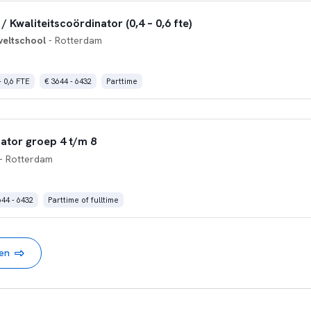
/ Kwaliteitscoördinator (0,4 – 0,6 fte)
veltschool
- Rotterdam
- 0,6 FTE
€ 3644 - 6432
Parttime
nator groep 4 t/m 8
- Rotterdam
644 - 6432
Parttime of fulltime
nen