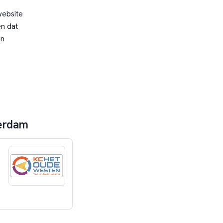
website
n dat
en
terdam