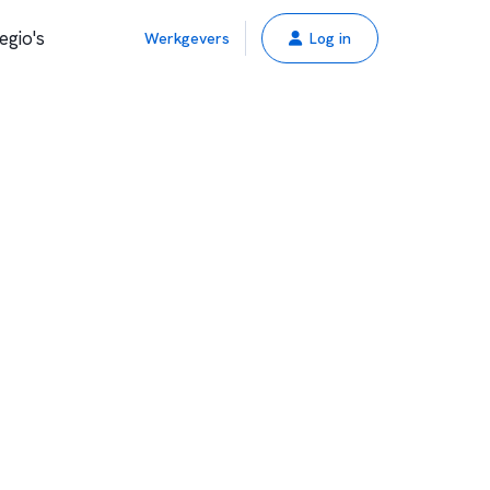
egio's
Werkgevers
Log in