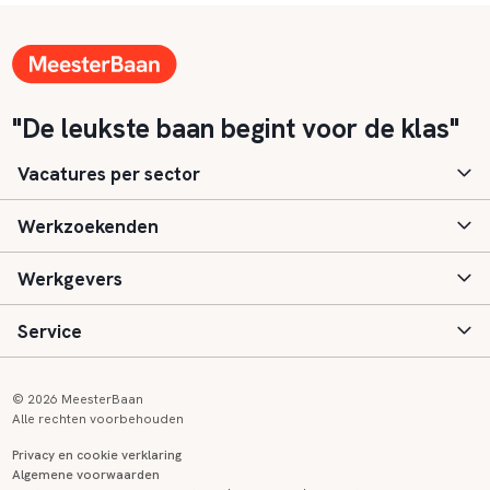
"De leukste baan begint voor de klas"
Vacatures per sector
Werkzoekenden
Basisonderwijs
Werkgevers
Speciaal (basis) onderwijs
Aanmelden
Service
Voortgezet onderwijs
Vacatures
Inloggen
Voortgezet speciaal onderwijs
Scholen
Informatie
Contact
© 2026 MeesterBaan
Alle rechten voorbehouden
Middelbaar beroepsonderwijs
Opleidingen
Tarieven
FAQ
Privacy en cookie verklaring
Algemene voorwaarden
Kinderopvang
Zij-instroom informatie
Registreren
Onderwijs links