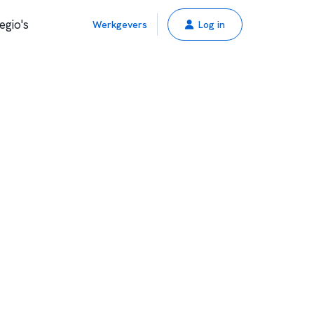
egio's
Werkgevers
Log in