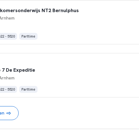
wkomersonderwijs NT2 Bernulphus
Arnhem
622 - 5520
Parttime
 7 De Expeditie
Arnhem
622 - 5520
Parttime
nen