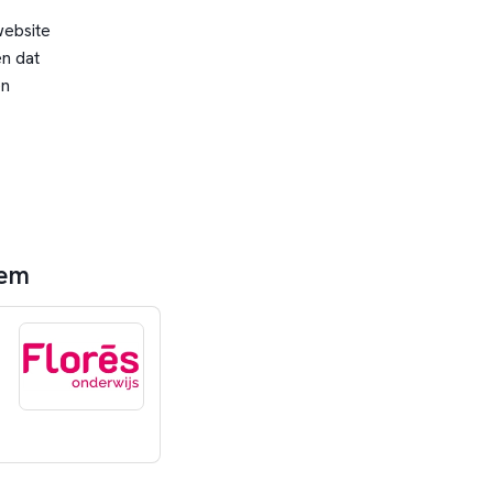
website
n dat
en
hem