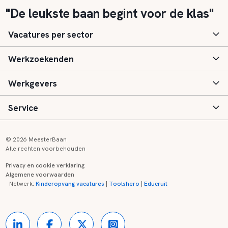
"De leukste baan begint voor de klas"
Vacatures per sector
Werkzoekenden
Basisonderwijs
Werkgevers
Speciaal (basis) onderwijs
Aanmelden
Service
Voortgezet onderwijs
Vacatures
Inloggen
Voortgezet speciaal onderwijs
Scholen
Informatie
Contact
© 2026 MeesterBaan
Alle rechten voorbehouden
Middelbaar beroepsonderwijs
Opleidingen
Tarieven
FAQ
Privacy en cookie verklaring
Algemene voorwaarden
Kinderopvang
Zij-instroom informatie
Registreren
Onderwijs links
Netwerk:
Kinderopvang vacatures
|
Toolshero
|
Educruit
Hoger beroepsonderwijs
Banenmarkten
Referenties
Over ons