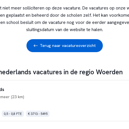
t niet meer solliciteren op deze vacature. De vacatures op onze 
en geplaatst en beheerd door de scholen zelf. Het kan voorkome
en school besluit om de vacature nog voor de eerder aangegev
sluitingsdatum van de website te halen.
Terug naar vacatureoverzicht
 nederlands vacatures in de regio Woerden
ds
smeer (23 km)
0,5 - 0,8 FTE
€ 3713 - 5495