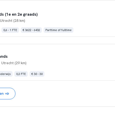
s (1e en 2e graads)
Utrecht (28 km)
0,6 - 1 FTE
€ 3622 - 6432
Parttime of fulltime
ands
 Utrecht (29 km)
derwijs
0,2 FTE
€ 30 - 30
nen