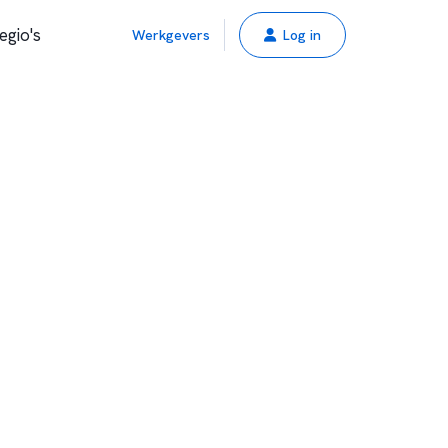
egio's
Werkgevers
Log in