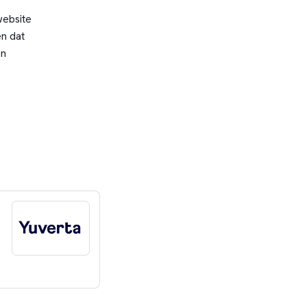
website
n dat
en