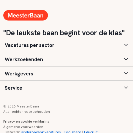
"De leukste baan begint voor de klas"
Vacatures per sector
Werkzoekenden
Basisonderwijs
Werkgevers
Speciaal (basis) onderwijs
Aanmelden
Service
Voortgezet onderwijs
Vacatures
Inloggen
Voortgezet speciaal onderwijs
Scholen
Informatie
Contact
© 2026 MeesterBaan
Alle rechten voorbehouden
Middelbaar beroepsonderwijs
Opleidingen
Tarieven
FAQ
Privacy en cookie verklaring
Algemene voorwaarden
Kinderopvang
Zij-instroom informatie
Registreren
Onderwijs links
Netwerk:
Kinderopvang vacatures
|
Toolshero
|
Educruit