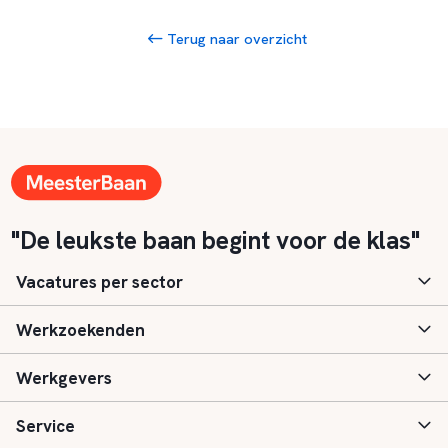
Terug naar overzicht
"De leukste baan begint voor de klas"
Vacatures per sector
Werkzoekenden
Basisonderwijs
Werkgevers
Speciaal (basis) onderwijs
Aanmelden
Service
Voortgezet onderwijs
Vacatures
Inloggen