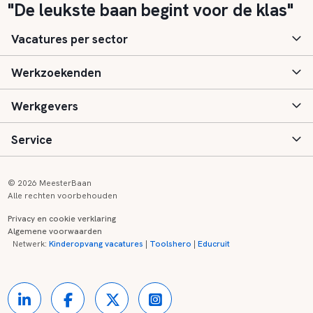
"De leukste baan begint voor de klas"
Vacatures per sector
Werkzoekenden
Basisonderwijs
Werkgevers
Speciaal (basis) onderwijs
Aanmelden
Service
Voortgezet onderwijs
Vacatures
Inloggen
Voortgezet speciaal onderwijs
Scholen
Informatie
Contact
© 2026 MeesterBaan
Alle rechten voorbehouden
Middelbaar beroepsonderwijs
Opleidingen
Tarieven
FAQ
Privacy en cookie verklaring
Algemene voorwaarden
Kinderopvang
Zij-instroom informatie
Registreren
Onderwijs links
Netwerk:
Kinderopvang vacatures
|
Toolshero
|
Educruit
Hoger beroepsonderwijs
Banenmarkten
Referenties
Over ons
Onderwijsregio's
Contact
Partners