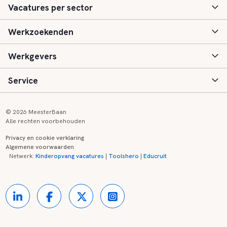
Vacatures per sector
Werkzoekenden
Basisonderwijs
Werkgevers
Speciaal (basis) onderwijs
Aanmelden
Service
Voortgezet onderwijs
Vacatures
Inloggen
Voortgezet speciaal onderwijs
Scholen
Informatie
Contact
© 2026 MeesterBaan
Alle rechten voorbehouden
Middelbaar beroepsonderwijs
Opleidingen
Tarieven
FAQ
Privacy en cookie verklaring
Algemene voorwaarden
Kinderopvang
Zij-instroom informatie
Registreren
Onderwijs links
Netwerk:
Kinderopvang vacatures
|
Toolshero
|
Educruit
Hoger beroepsonderwijs
Banenmarkten
Referenties
Over ons
Onderwijsregio's
Contact
Partners
Kennisbank