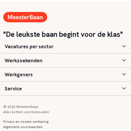
"De leukste baan begint voor de klas"
Vacatures per sector
Werkzoekenden
Basisonderwijs
Werkgevers
Speciaal (basis) onderwijs
Aanmelden
Service
Voortgezet onderwijs
Vacatures
Inloggen
Voortgezet speciaal onderwijs
Scholen
Informatie
Contact
© 2026 MeesterBaan
Alle rechten voorbehouden
Middelbaar beroepsonderwijs
Opleidingen
Tarieven
FAQ
Privacy en cookie verklaring
Algemene voorwaarden
Kinderopvang
Zij-instroom informatie
Registreren
Onderwijs links