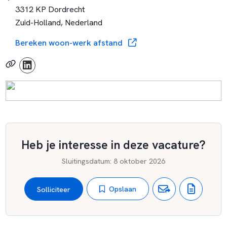
www.nestas-scholengroep.nl
3312 KP Dordrecht
Zuid-Holland, Nederland
Bereken woon-werk afstand
Heb je interesse in deze vacature?
Sluitingsdatum
:
8 oktober 2026
Opslaan
Solliciteer