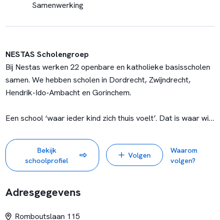
Samenwerking
NESTAS Scholengroep
Bij Nestas werken 22 openbare en katholieke basisscholen
samen. We hebben scholen in Dordrecht, Zwijndrecht,
Hendrik-Ido-Ambacht en Gorinchem.
Een school ‘waar ieder kind zich thuis voelt’. Dat is waar wij
voor gaan. Onze scholen en medewerkers maken hierin het
verschil en zorgen samen voor een warm nest met kansen
Bekijk
Waarom
Volgen
voor iedereen. Regulier, Jenaplan, Montessori, Dalton of
schoolprofiel
volgen?
speciaal basisonderwijs. Je vindt het allemaal bij ons.
Adresgegevens
Help jij mee om ieder kind het beste onderwijs te geven? We
kijken uit naar je komst!
Romboutslaan 115