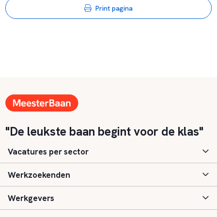
Print pagina
"De leukste baan begint voor de klas"
Vacatures per sector
Werkzoekenden
Basisonderwijs
Werkgevers
Speciaal (basis) onderwijs
Aanmelden