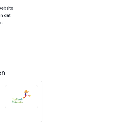
website
n dat
en
en