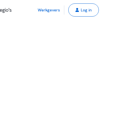
egio's
Werkgevers
Log in