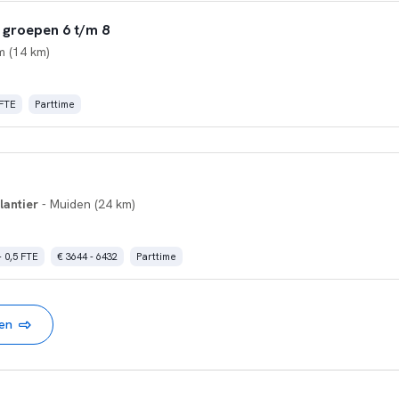
 groepen 6 t/m 8
m (14 km)
 FTE
Parttime
lantier
- Muiden (24 km)
- 0,5 FTE
€ 3644 - 6432
Parttime
nen