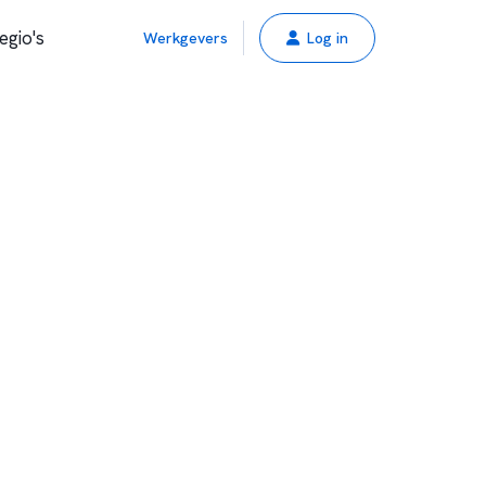
egio's
Werkgevers
Log in