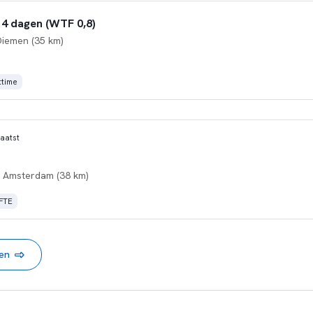
4 dagen (WTF 0,8)
Diemen (35 km)
ttime
aatst
 Amsterdam (38 km)
 FTE
nen