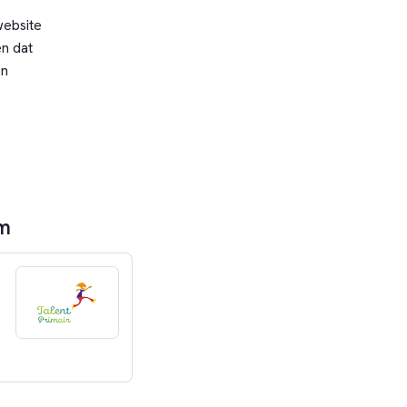
website
n dat
en
um