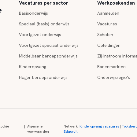
Vacatures per sector
Werkzoekenden
e
Basisonderwijs
Aanmelden
Speciaal (basis) onderwijs
Vacatures
Voortgezet onderwijs
Scholen
Voortgezet speciaal onderwijs
Opleidingen
Middelbaar beroepsonderwijs
Zij-instroom informa
Kinderopvang
Banenmarkten
Hoger beroepsonderwijs
Onderwijsregio's
cookie
|
Algemene
Netwerk:
Kinderopvang vacatures
|
Toolsher
voorwaarden
Educruit