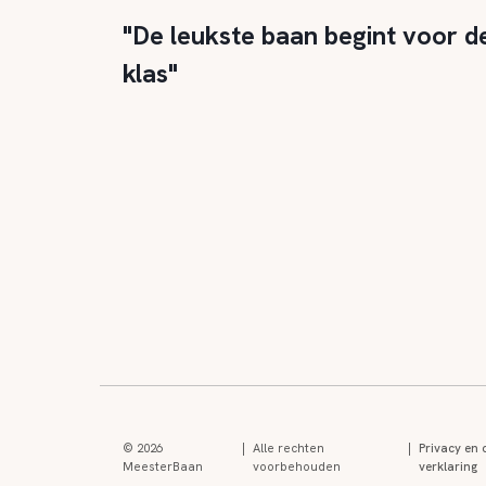
"De leukste baan begint voor d
klas"
© 2026
|
Alle rechten
|
Privacy en 
MeesterBaan
voorbehouden
verklaring