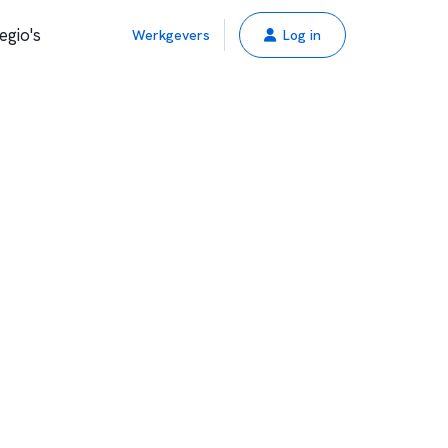
egio's
Werkgevers
Log in