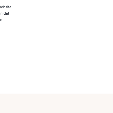
website
n dat
en