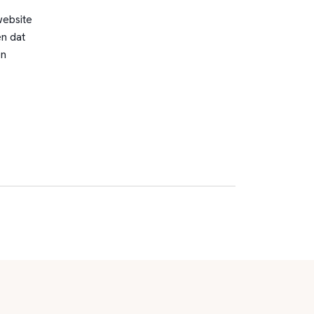
website
n dat
en