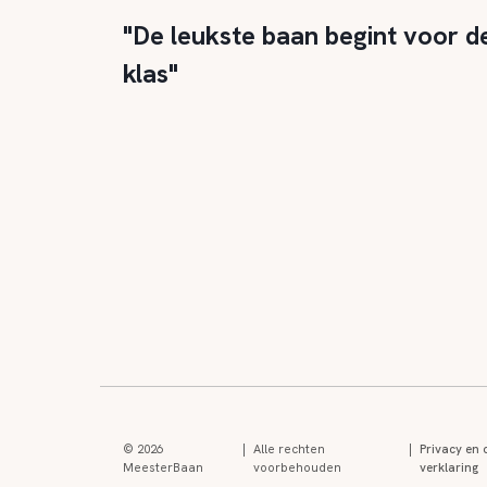
"De leukste baan begint voor d
klas"
© 2026
|
Alle rechten
|
Privacy en 
MeesterBaan
voorbehouden
verklaring