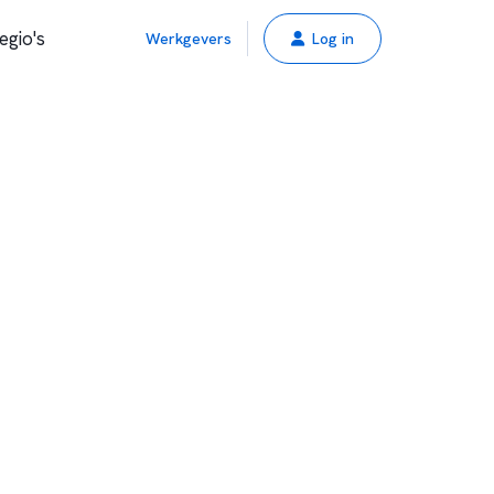
egio's
Werkgevers
Log in