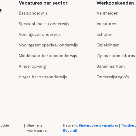
Vacatures per sector
Werkzoekenden
e
Basisonderwijs
Aanmelden
Speciaal (basis) onderwijs
Vacatures
Voortgezet onderwijs
Scholen
Voortgezet speciaal onderwijs
Opleidingen
Middelbaar beroepsonderwijs
Zij-instroom informa
Kinderopvang
Banenmarkten
Hoger beroepsonderwijs
Onderwijsregio's
cookie
|
Algemene
Netwerk:
Kinderopvang vacatures
|
Toolsher
voorwaarden
Educruit