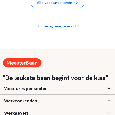
Alle vacatures tonen
Terug naar overzicht
"De leukste baan begint voor de klas"
Vacatures per sector
Werkzoekenden
Basisonderwijs
Werkgevers
Speciaal (basis) onderwijs
Aanmelden