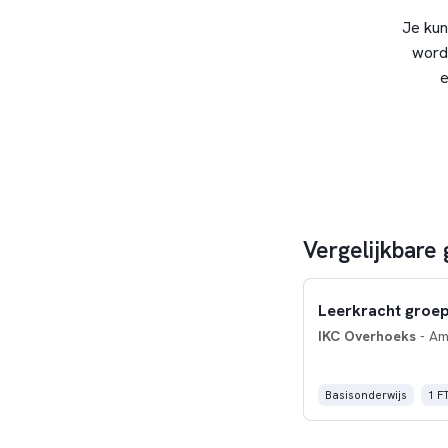
Je kun
word
e
Vergelijkbare
Leerkracht groep
IKC Overhoeks
- Am
Basisonderwijs
1 F