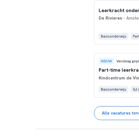
Leerkracht onder
De Rivieren
- Amst
Basisonderwijs
Part
NIEUW
Vandaag gepl
Part-time leerkr
Kindcentrum de Vin
Basisonderwijs
0,6
Alle vacatures to