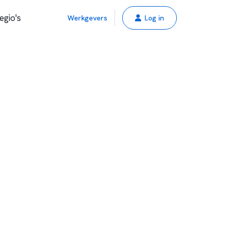
egio's
Werkgevers
Log in