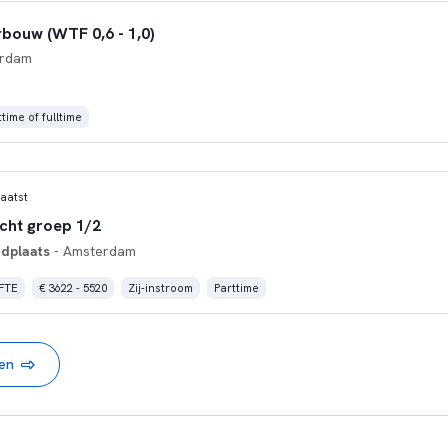
bouw (WTF 0,6 - 1,0)
erdam
time of fulltime
aatst
acht groep 1/2
dplaats
- Amsterdam
 FTE
€ 3622 - 5520
Zij-instroom
Parttime
nen