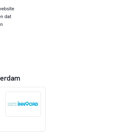
website
n dat
en
sterdam