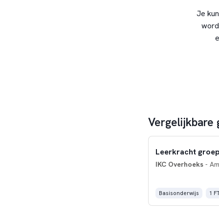
Je kun
word
e
Vergelijkbare
Leerkracht groep
IKC Overhoeks
- Am
Basisonderwijs
1 F