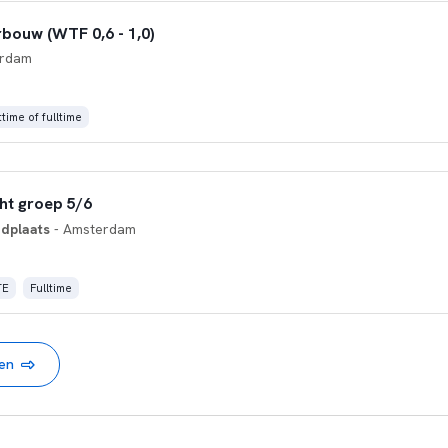
bouw (WTF 0,6 - 1,0)
erdam
time of fulltime
ht groep 5/6
dplaats
- Amsterdam
TE
Fulltime
nen