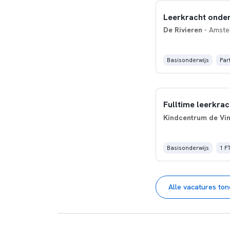
Leerkracht onder
De Rivieren
- Amst
Basisonderwijs
Part
Fulltime leerkrac
Kindcentrum de Vin
Basisonderwijs
1 F
Alle vacatures to