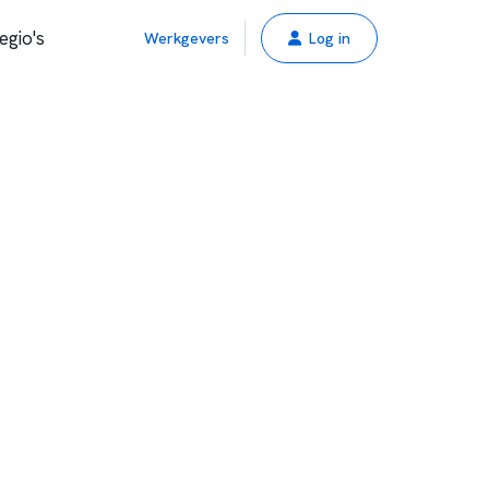
egio's
Werkgevers
Log in