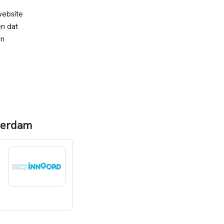
website
n dat
en
sterdam