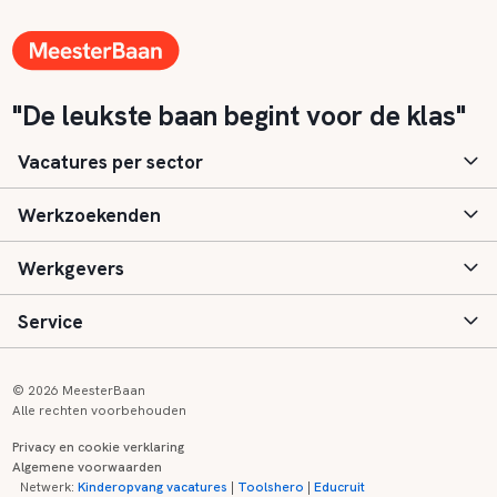
"De leukste baan begint voor de klas"
Vacatures per sector
Werkzoekenden
Basisonderwijs
Werkgevers
Speciaal (basis) onderwijs
Aanmelden
Service
Voortgezet onderwijs
Vacatures
Inloggen
Voortgezet speciaal onderwijs
Scholen
Informatie
Contact
© 2026 MeesterBaan
Alle rechten voorbehouden
Middelbaar beroepsonderwijs
Opleidingen
Tarieven
FAQ
Privacy en cookie verklaring
Algemene voorwaarden
Kinderopvang
Zij-instroom informatie
Registreren
Onderwijs links
Netwerk:
Kinderopvang vacatures
|
Toolshero
|
Educruit