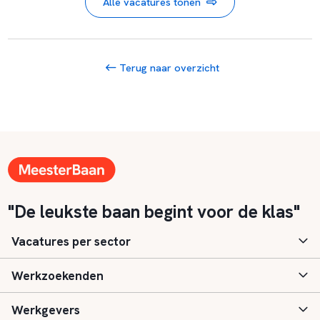
Alle vacatures tonen
Terug naar overzicht
"De leukste baan begint voor de klas"
Vacatures per sector
Werkzoekenden
Basisonderwijs
Werkgevers
Speciaal (basis) onderwijs
Aanmelden