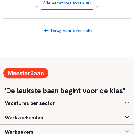
Alle vacatures tonen
Terug naar overzicht
"De leukste baan begint voor de klas"
Vacatures per sector
Werkzoekenden
Basisonderwijs
Werkgevers
Speciaal (basis) onderwijs
Aanmelden