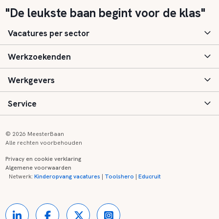
"De leukste baan begint voor de klas"
Vacatures per sector
Werkzoekenden
Basisonderwijs
Werkgevers
Speciaal (basis) onderwijs
Aanmelden
Service
Voortgezet onderwijs
Vacatures
Inloggen
Voortgezet speciaal onderwijs
Scholen
Informatie
Contact
© 2026 MeesterBaan
Alle rechten voorbehouden
Middelbaar beroepsonderwijs
Opleidingen
Tarieven
FAQ
Privacy en cookie verklaring
Algemene voorwaarden
Kinderopvang
Zij-instroom informatie
Registreren
Onderwijs links
Netwerk:
Kinderopvang vacatures
|
Toolshero
|
Educruit
Hoger beroepsonderwijs
Banenmarkten
Referenties
Over ons