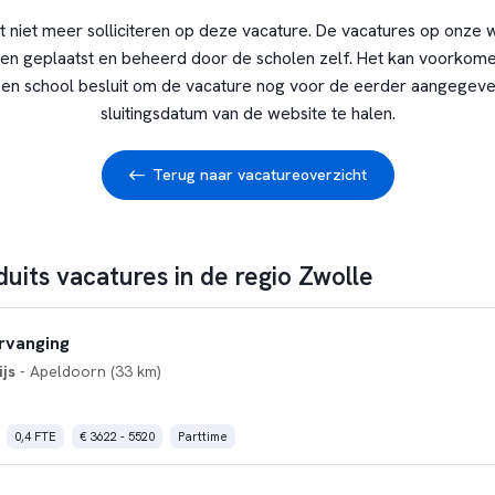
t niet meer solliciteren op deze vacature. De vacatures op onze 
en geplaatst en beheerd door de scholen zelf. Het kan voorkome
en school besluit om de vacature nog voor de eerder aangegev
sluitingsdatum van de website te halen.
Terug naar vacatureoverzicht
duits vacatures in de regio Zwolle
ervanging
js
- Apeldoorn (33 km)
0,4 FTE
€ 3622 - 5520
Parttime