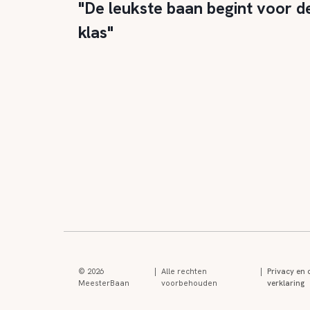
"De leukste baan begint voor d
klas"
© 2026
|
Alle rechten
|
Privacy en 
MeesterBaan
voorbehouden
verklaring