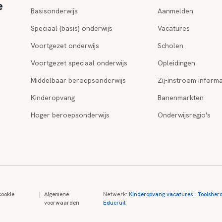
e
Basisonderwijs
Aanmelden
Speciaal (basis) onderwijs
Vacatures
Voortgezet onderwijs
Scholen
Voortgezet speciaal onderwijs
Opleidingen
Middelbaar beroepsonderwijs
Zij-instroom informa
Kinderopvang
Banenmarkten
Hoger beroepsonderwijs
Onderwijsregio's
cookie
|
Algemene
Netwerk:
Kinderopvang vacatures
|
Toolsher
voorwaarden
Educruit