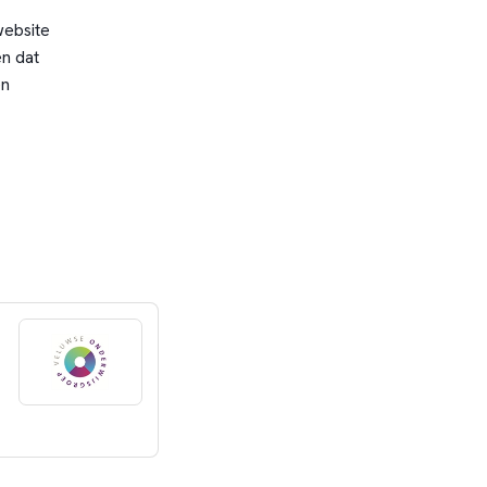
website
n dat
en