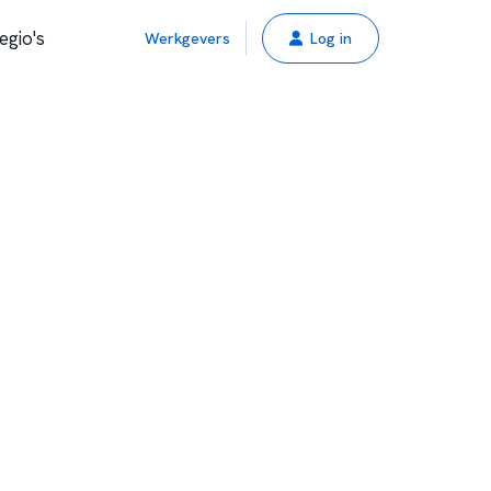
egio's
Werkgevers
Log in