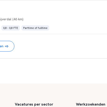
ijverdal (46 km)
0,8 - 0,8 FTE
Parttime of fulltime
nen
Vacatures per sector
Werkzoekenden