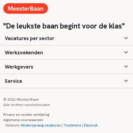
"De leukste baan begint voor de klas"
Vacatures per sector
Werkzoekenden
Basisonderwijs
Werkgevers
Speciaal (basis) onderwijs
Aanmelden
Service
Voortgezet onderwijs
Vacatures
Inloggen
Voortgezet speciaal onderwijs
Scholen
Informatie
Contact
© 2026 MeesterBaan
Alle rechten voorbehouden
Middelbaar beroepsonderwijs
Opleidingen
Tarieven
FAQ
Privacy en cookie verklaring
Algemene voorwaarden
Kinderopvang
Zij-instroom informatie
Registreren
Onderwijs links
Netwerk:
Kinderopvang vacatures
|
Toolshero
|
Educruit