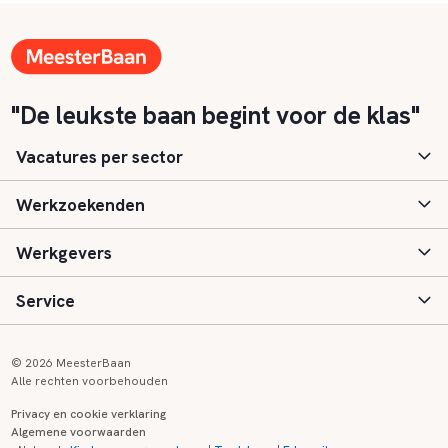
"De leukste baan begint voor de klas"
Vacatures per sector
Werkzoekenden
Basisonderwijs
Werkgevers
Speciaal (basis) onderwijs
Aanmelden
Service
Voortgezet onderwijs
Vacatures
Inloggen
Voortgezet speciaal onderwijs
Scholen
Informatie
Contact
© 2026 MeesterBaan
Alle rechten voorbehouden
Middelbaar beroepsonderwijs
Opleidingen
Tarieven
FAQ
Privacy en cookie verklaring
Algemene voorwaarden
Kinderopvang
Zij-instroom informatie
Registreren
Onderwijs links