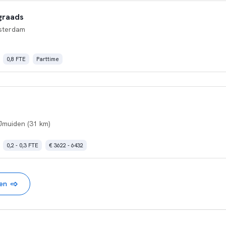
graads
sterdam
0,8 FTE
Parttime
Jmuiden (31 km)
0,2 - 0,3 FTE
€ 3622 - 6432
nen