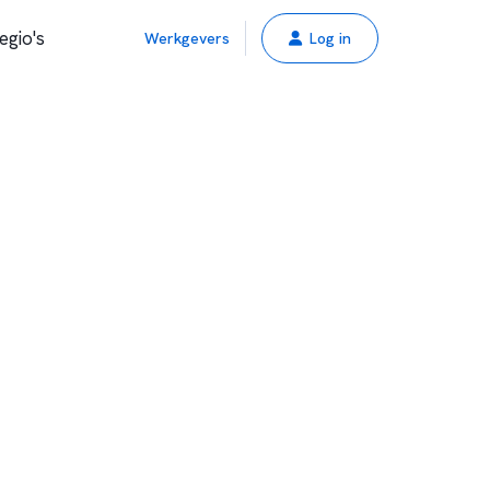
egio's
Werkgevers
Log in