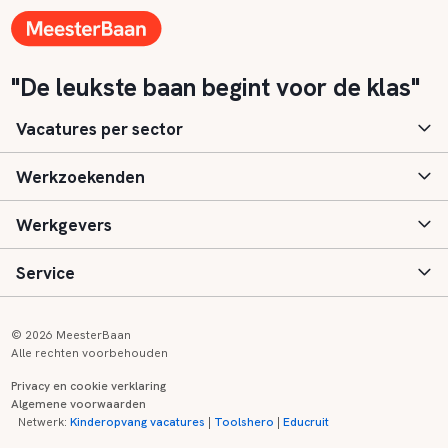
"De leukste baan begint voor de klas"
Vacatures per sector
Werkzoekenden
Basisonderwijs
Werkgevers
Speciaal (basis) onderwijs
Aanmelden
Service
Voortgezet onderwijs
Vacatures
Inloggen
Voortgezet speciaal onderwijs
Scholen
Informatie
Contact
© 2026 MeesterBaan
Alle rechten voorbehouden
Middelbaar beroepsonderwijs
Opleidingen
Tarieven
FAQ
Privacy en cookie verklaring
Algemene voorwaarden
Kinderopvang
Zij-instroom informatie
Registreren
Onderwijs links
Netwerk:
Kinderopvang vacatures
|
Toolshero
|
Educruit