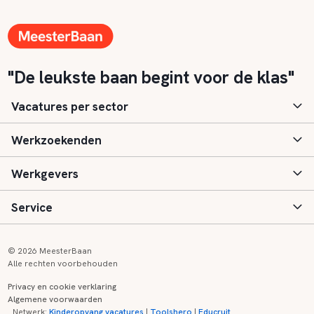
"De leukste baan begint voor de klas"
Vacatures per sector
Werkzoekenden
Basisonderwijs
Werkgevers
Speciaal (basis) onderwijs
Aanmelden
Service
Voortgezet onderwijs
Vacatures
Inloggen
Voortgezet speciaal onderwijs
Scholen
Informatie
Contact
© 2026 MeesterBaan
Alle rechten voorbehouden
Middelbaar beroepsonderwijs
Opleidingen
Tarieven
FAQ
Privacy en cookie verklaring
Algemene voorwaarden
Kinderopvang
Zij-instroom informatie
Registreren
Onderwijs links
Netwerk:
Kinderopvang vacatures
|
Toolshero
|
Educruit