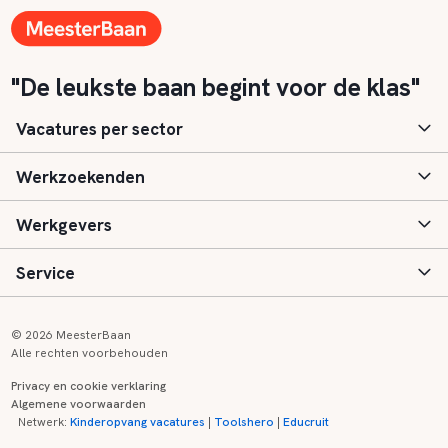
"De leukste baan begint voor de klas"
Vacatures per sector
Werkzoekenden
Basisonderwijs
Werkgevers
Speciaal (basis) onderwijs
Aanmelden
Service
Voortgezet onderwijs
Vacatures
Inloggen
Voortgezet speciaal onderwijs
Scholen
Informatie
Contact
© 2026 MeesterBaan
Alle rechten voorbehouden
Middelbaar beroepsonderwijs
Opleidingen
Tarieven
FAQ
Privacy en cookie verklaring
Algemene voorwaarden
Kinderopvang
Zij-instroom informatie
Registreren
Onderwijs links
Netwerk:
Kinderopvang vacatures
|
Toolshero
|
Educruit