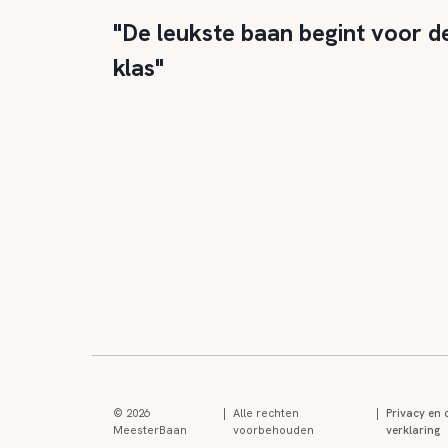
"De leukste baan begint voor d
klas"
© 2026
|
Alle rechten
|
Privacy en 
MeesterBaan
voorbehouden
verklaring