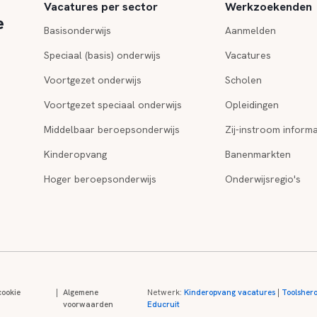
Vacatures per sector
Werkzoekenden
e
Basisonderwijs
Aanmelden
Speciaal (basis) onderwijs
Vacatures
Voortgezet onderwijs
Scholen
Voortgezet speciaal onderwijs
Opleidingen
Middelbaar beroepsonderwijs
Zij-instroom informa
Kinderopvang
Banenmarkten
Hoger beroepsonderwijs
Onderwijsregio's
cookie
|
Algemene
Netwerk:
Kinderopvang vacatures
|
Toolsher
voorwaarden
Educruit