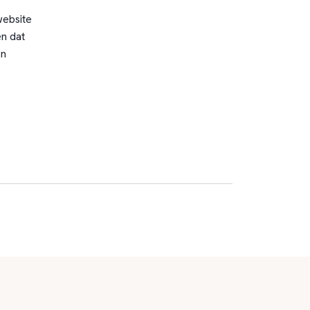
website
n dat
en