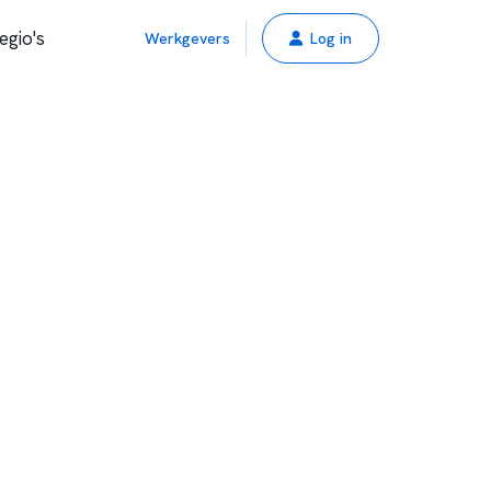
egio's
Werkgevers
Log in