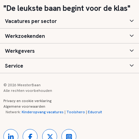
"De leukste baan begint voor de klas"
Vacatures per sector
Werkzoekenden
Basisonderwijs
Werkgevers
Speciaal (basis) onderwijs
Aanmelden
Service
Voortgezet onderwijs
Vacatures
Inloggen
Voortgezet speciaal onderwijs
Scholen
Informatie
Contact
© 2026 MeesterBaan
Alle rechten voorbehouden
Middelbaar beroepsonderwijs
Opleidingen
Tarieven
FAQ
Privacy en cookie verklaring
Algemene voorwaarden
Kinderopvang
Zij-instroom informatie
Registreren
Onderwijs links
Netwerk:
Kinderopvang vacatures
|
Toolshero
|
Educruit
Hoger beroepsonderwijs
Banenmarkten
Referenties
Over ons