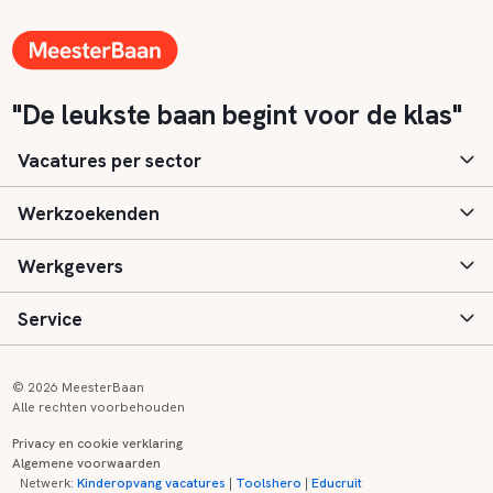
"De leukste baan begint voor de klas"
Vacatures per sector
Werkzoekenden
Basisonderwijs
Werkgevers
Speciaal (basis) onderwijs
Aanmelden
Service
Voortgezet onderwijs
Vacatures
Inloggen
Voortgezet speciaal onderwijs
Scholen
Informatie
Contact
© 2026 MeesterBaan
Alle rechten voorbehouden
Middelbaar beroepsonderwijs
Opleidingen
Tarieven
FAQ
Privacy en cookie verklaring
Algemene voorwaarden
Kinderopvang
Zij-instroom informatie
Registreren
Onderwijs links
Netwerk:
Kinderopvang vacatures
|
Toolshero
|
Educruit