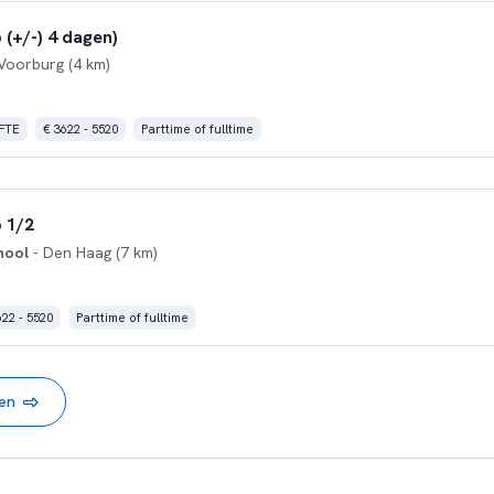
(+/-) 4 dagen)
Voorburg (4 km)
 FTE
€ 3622 - 5520
Parttime of fulltime
 1/2
hool
- Den Haag (7 km)
622 - 5520
Parttime of fulltime
nen