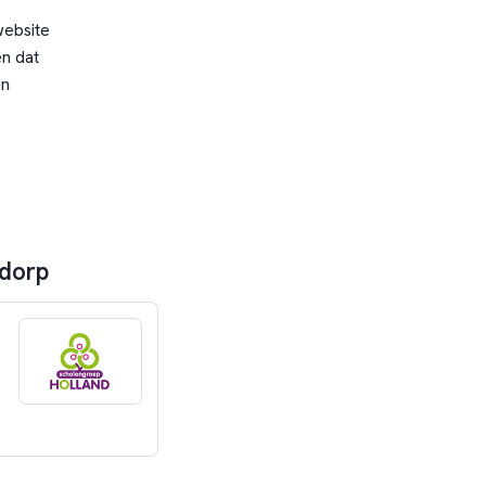
website
n dat
en
tdorp