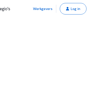
egio's
Werkgevers
Log in