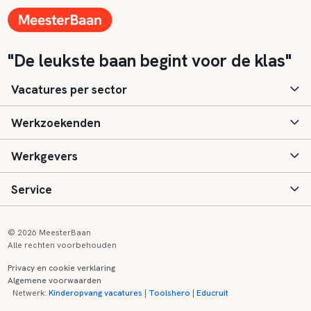
"De leukste baan begint voor de klas"
Vacatures per sector
Werkzoekenden
Basisonderwijs
Werkgevers
Speciaal (basis) onderwijs
Aanmelden
Service
Voortgezet onderwijs
Vacatures
Inloggen
Voortgezet speciaal onderwijs
Scholen
Informatie
Contact
© 2026 MeesterBaan
Alle rechten voorbehouden
Middelbaar beroepsonderwijs
Opleidingen
Tarieven
FAQ
Privacy en cookie verklaring
Algemene voorwaarden
Kinderopvang
Zij-instroom informatie
Registreren
Onderwijs links
Netwerk:
Kinderopvang vacatures
|
Toolshero
|
Educruit