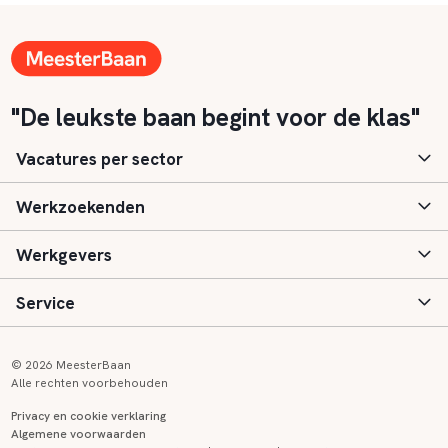
"De leukste baan begint voor de klas"
Vacatures per sector
Werkzoekenden
Basisonderwijs
Werkgevers
Speciaal (basis) onderwijs
Aanmelden
Service
Voortgezet onderwijs
Vacatures
Inloggen
Voortgezet speciaal onderwijs
Scholen
Informatie
Contact
© 2026 MeesterBaan
Alle rechten voorbehouden
Middelbaar beroepsonderwijs
Opleidingen
Tarieven
FAQ
Privacy en cookie verklaring
Algemene voorwaarden
Kinderopvang
Zij-instroom informatie
Registreren
Onderwijs links