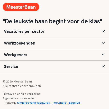
"De leukste baan begint voor de klas"
Vacatures per sector
Werkzoekenden
Basisonderwijs
Werkgevers
Speciaal (basis) onderwijs
Aanmelden
Service
Voortgezet onderwijs
Vacatures
Inloggen
Voortgezet speciaal onderwijs
Scholen
Informatie
Contact
© 2026 MeesterBaan
Alle rechten voorbehouden
Middelbaar beroepsonderwijs
Opleidingen
Tarieven
FAQ
Privacy en cookie verklaring
Algemene voorwaarden
Kinderopvang
Zij-instroom informatie
Registreren
Onderwijs links
Netwerk:
Kinderopvang vacatures
|
Toolshero
|
Educruit