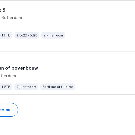
p 5
 Rotterdam
- 1 FTE
€ 3622 - 5520
Zij-instroom
en of bovenbouw
otterdam
- 1 FTE
Zij-instroom
Parttime of fulltime
nen