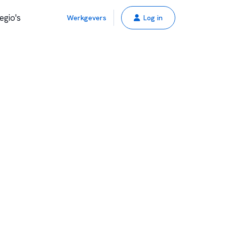
egio's
Werkgevers
Log in