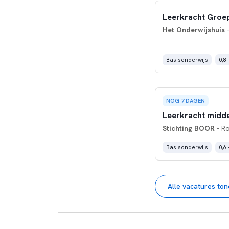
Leerkracht Groe
Het Onderwijshuis
-
Basisonderwijs
0,8 
NOG 7 DAGEN
Leerkracht midd
Stichting BOOR
- R
Basisonderwijs
0,6 
Alle vacatures to