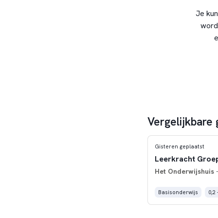
Je kun
word
e
Vergelijkbare
Gisteren geplaatst
Leerkracht Groep
Het Onderwijshuis
-
Basisonderwijs
0,2 