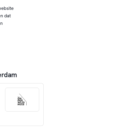
website
n dat
en
terdam