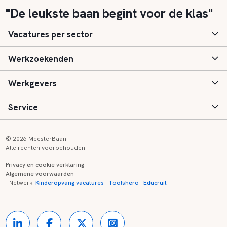
"De leukste baan begint voor de klas"
Vacatures per sector
Werkzoekenden
Basisonderwijs
Werkgevers
Speciaal (basis) onderwijs
Aanmelden
Service
Voortgezet onderwijs
Vacatures
Inloggen
Voortgezet speciaal onderwijs
Scholen
Informatie
Contact
© 2026 MeesterBaan
Alle rechten voorbehouden
Middelbaar beroepsonderwijs
Opleidingen
Tarieven
FAQ
Privacy en cookie verklaring
Algemene voorwaarden
Kinderopvang
Zij-instroom informatie
Registreren
Onderwijs links
Netwerk:
Kinderopvang vacatures
|
Toolshero
|
Educruit
Hoger beroepsonderwijs
Banenmarkten
Referenties
Over ons