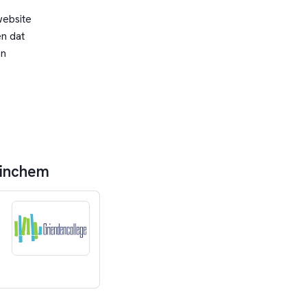
website
n dat
en
rinchem