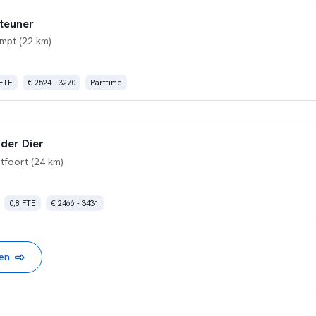
teuner
mpt (22 km)
 FTE
€ 2524 - 3270
Parttime
der Dier
tfoort (24 km)
0,8 FTE
€ 2466 - 3431
nen