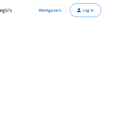
egio's
Werkgevers
Log in