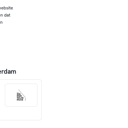
website
n dat
en
terdam