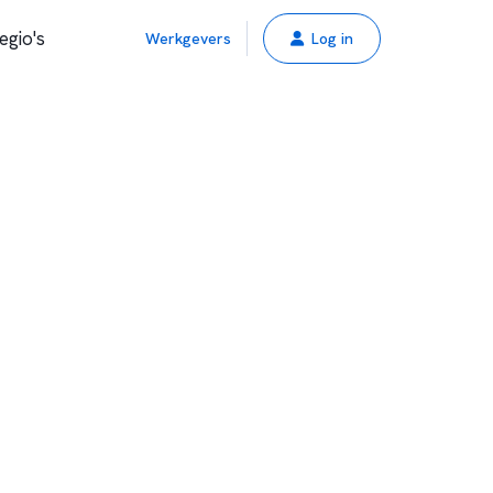
egio's
Werkgevers
Log in