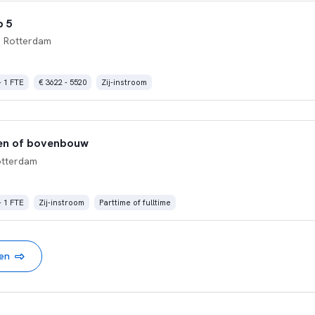
p 5
 Rotterdam
- 1 FTE
€ 3622 - 5520
Zij-instroom
en of bovenbouw
otterdam
- 1 FTE
Zij-instroom
Parttime of fulltime
nen