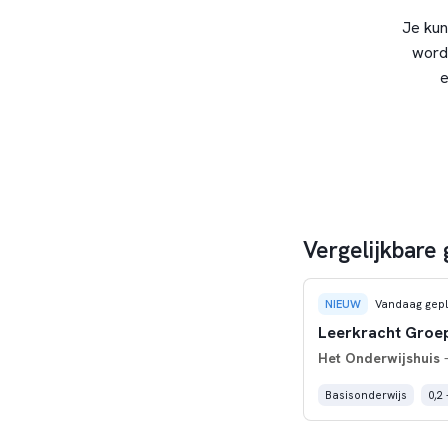
Je kun
word
e
Vergelijkbare
NIEUW
Vandaag gepl
Leerkracht Groep
Het Onderwijshuis
-
Basisonderwijs
0,2 