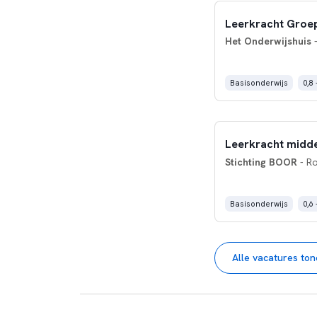
Leerkracht Groe
Het Onderwijshuis
-
Basisonderwijs
0,8 
Leerkracht midd
Stichting BOOR
- R
Basisonderwijs
0,6 
Alle vacatures to