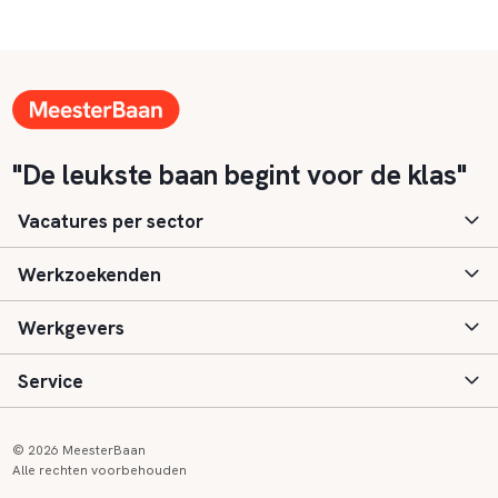
"De leukste baan begint voor de klas"
Vacatures per sector
Werkzoekenden
Basisonderwijs
Werkgevers
Speciaal (basis) onderwijs
Aanmelden
Service
Voortgezet onderwijs
Vacatures
Inloggen
Voortgezet speciaal onderwijs
Scholen
Informatie
Contact
© 2026 MeesterBaan
Alle rechten voorbehouden
Middelbaar beroepsonderwijs
Opleidingen
Tarieven
FAQ