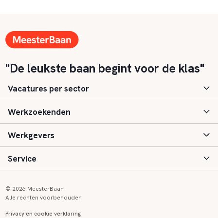
"De leukste baan begint voor de klas"
Vacatures per sector
Werkzoekenden
Basisonderwijs
Werkgevers
Speciaal (basis) onderwijs
Aanmelden
Service
Voortgezet onderwijs
Vacatures
Inloggen
Voortgezet speciaal onderwijs
Scholen
Informatie
Contact
© 2026 MeesterBaan
Alle rechten voorbehouden
Middelbaar beroepsonderwijs
Opleidingen
Tarieven
FAQ
Privacy en cookie verklaring