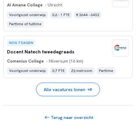
Al Amana College
- Utrecht
Voortgezet onderwijs
0,6 - 1 FTE
€ 3644 - 6432
Parttime of fulltime
NOG 7 DAGEN
Docent Natech tweedegraads
Comenius College
- Hilversum (16 km)
Voortgezet onderwijs
0,7 FTE
Zij-instroom
Parttime
Alle vacatures tonen
Terug naar overzicht