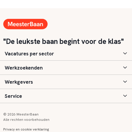
"De leukste baan begint voor de klas"
Vacatures per sector
Werkzoekenden
Basisonderwijs
Werkgevers
Speciaal (basis) onderwijs
Aanmelden
Service
Voortgezet onderwijs
Vacatures
Inloggen
Voortgezet speciaal onderwijs
Scholen
Informatie
Contact
© 2026 MeesterBaan
Alle rechten voorbehouden
Middelbaar beroepsonderwijs
Opleidingen
Tarieven
FAQ
Privacy en cookie verklaring