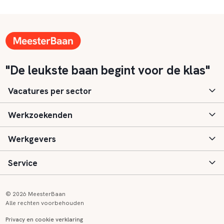
"De leukste baan begint voor de klas"
Vacatures per sector
Werkzoekenden
Basisonderwijs
Werkgevers
Speciaal (basis) onderwijs
Aanmelden
Service
Voortgezet onderwijs
Vacatures
Inloggen
Voortgezet speciaal onderwijs
Scholen
Informatie
Contact
© 2026 MeesterBaan
Alle rechten voorbehouden
Middelbaar beroepsonderwijs
Opleidingen
Tarieven
FAQ
Privacy en cookie verklaring