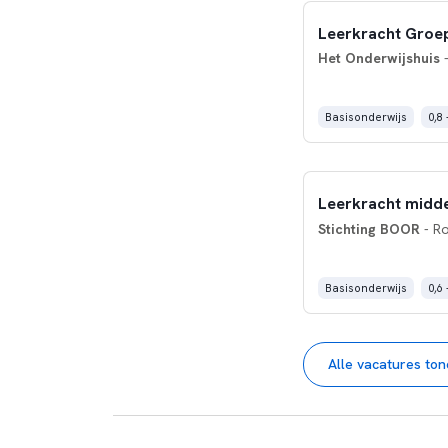
Leerkracht Groe
Het Onderwijshuis
-
Basisonderwijs
0,8 
Leerkracht midd
Stichting BOOR
- R
Basisonderwijs
0,6 
Alle vacatures to