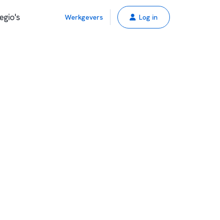
egio's
Werkgevers
Log in