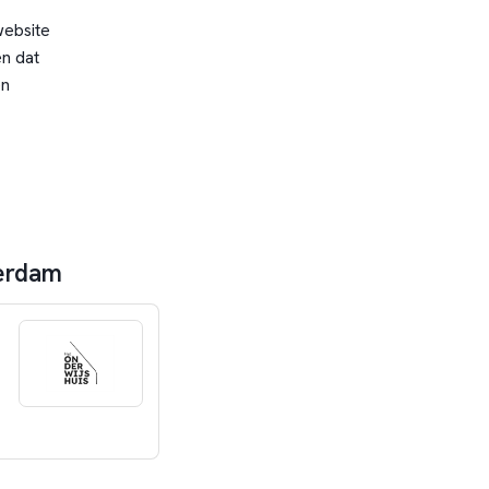
website
n dat
en
terdam