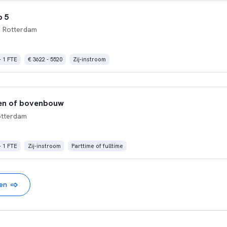
p 5
 Rotterdam
- 1 FTE
€ 3622 - 5520
Zij-instroom
en of bovenbouw
otterdam
- 1 FTE
Zij-instroom
Parttime of fulltime
nen