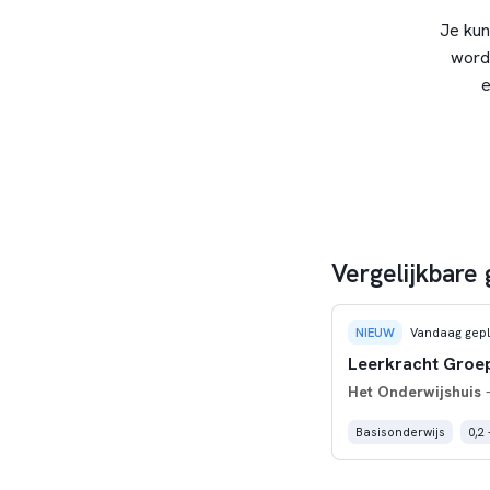
Je kun
word
e
Vergelijkbare
NIEUW
Vandaag gepl
Leerkracht Groep
Het Onderwijshuis
-
Basisonderwijs
0,2 